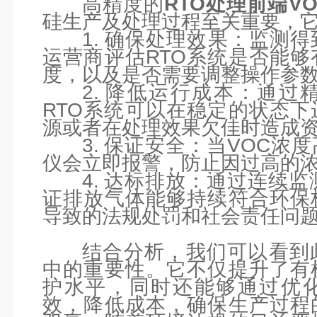
高精度的
RTO处理前端V
硅生产及处理过程至关重要，
1. 确保处理效果：监测
运营商评估RTO系统是否能
度，以及是否需要调整操作参
2. 降低运行成本：通过
RTO系统可以在稳定的状态
源或者在处理效果欠佳时造成
3. 保证安全：当VOC
仪会立即报警，防止因过高的
4. 达标排放：通过连续
证排放气体能够持续符合环保
导致的法规处罚和社会责任问
结合分析，我们可以看到
中的重要性。它不仅提升了有
护水平，同时还能够通过优化
效，降低成本，确保生产过程