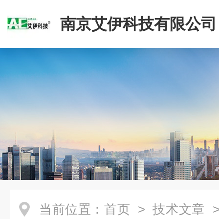
南京艾伊科技有限公司
当前位置：
首页
>
技术文章
>