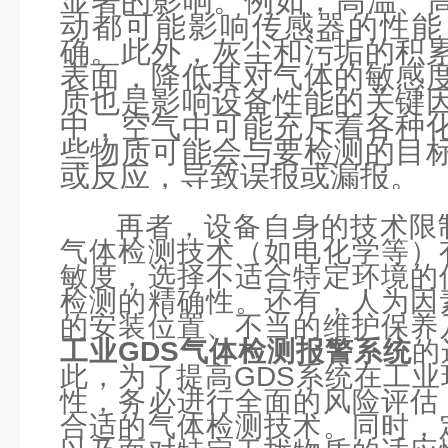
显著的影响。例如，高温、
动都可能影响传感器的性能
确。此外，灰尘和污垢的积
表面，降低其对气体的敏感
质也是影响设备性能的关键
中，空气中可能充斥着各种
些物质可能会与要检测的目
或反应，导致误报或漏报。
再者，设备自身的技术限
气体检测技术（如电化学等）
敏度，选择不适合特定环境的
检测的精确性。还有，人为因
的安装位置、不当的维护保养
工业GDS气体检测报警系统
的
此，为了提高GDS系统在工
性，务必进行全面的风险评估
合适的气体检测技术。同时，