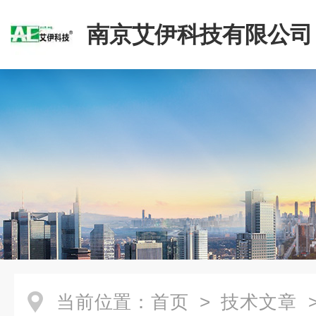
南京艾伊科技有限公司
当前位置：
首页
>
技术文章
>