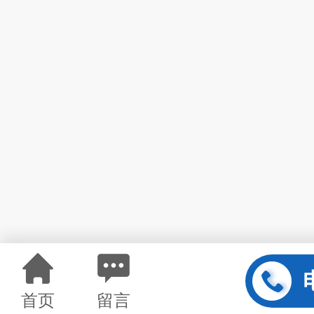
首页
留言