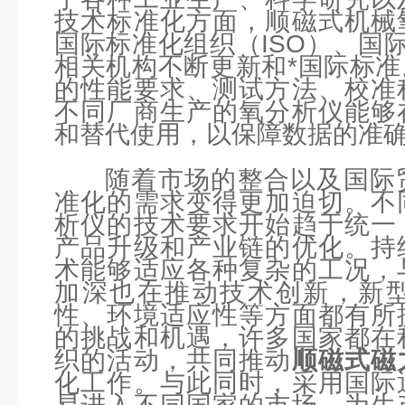
技术标准化方面，顺磁式机械
国际标准化组织（ISO）、国际
相关机构不断更新和*国际标
的性能要求、测试方法、校准
不同厂商生产的氧分析仪能够
和替代使用，以保障数据的准
随着市场的整合以及国际
准化的需求变得更加迫切。不
析仪的技术要求开始趋于统一
产品升级和产业链的优化。持
术能够适应各种复杂的工况，
加深也在推动技术创新，新
性、环境适应性等方面都有所
的挑战和机遇，许多国家都在
织的活动，共同推动
顺磁式磁
化工作。与此同时，采用国际