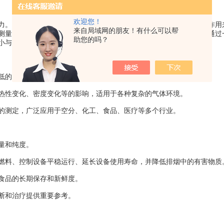
欢迎您！
力。顺磁氧分析仪利用这一特性，通过测量气体在磁场中受到的磁化作用
来自局域网的朋友！有什么可以帮
测量，氧气的浓度越大，哑铃偏转静止位置越大。哑铃的偏转位置可通过
助您的吗？
小与氧气的浓度成正比。
低的特点，能够提供准确的氧气浓度数据。
热性变化、密度变化等的影响，适用于各种复杂的气体环境。
的测定，广泛应用于空分、化工、食品、医疗等多个行业。
量和纯度。
燃料、控制设备平稳运行、延长设备使用寿命，并降低排烟中的有害物质
食品的长期保存和新鲜度。
断和治疗提供重要参考。