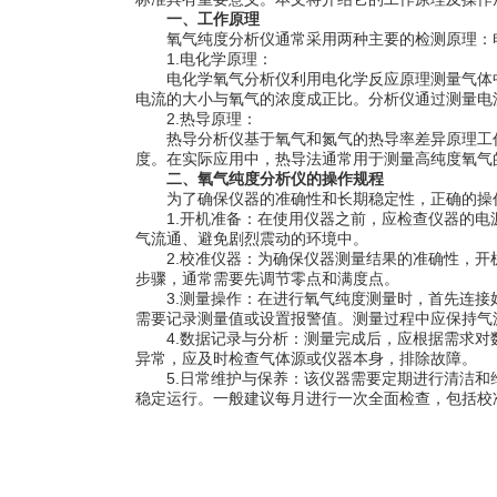
一、工作原理
氧气纯度分析仪通常采用两种主要的检测原理：
1.电化学原理：
电化学氧气分析仪利用电化学反应原理测量气体中
电流的大小与氧气的浓度成正比。分析仪通过测量电
2.热导原理：
热导分析仪基于氧气和氮气的热导率差异原理工作
度。在实际应用中，热导法通常用于测量高纯度氧气
二、氧气纯度分析仪的操作规程
为了确保仪器的准确性和长期稳定性，正确的操作
1.开机准备：在使用仪器之前，应检查仪器的电源
气流通、避免剧烈震动的环境中。
2.校准仪器：为确保仪器测量结果的准确性，开机
步骤，通常需要先调节零点和满度点。
3.测量操作：在进行氧气纯度测量时，首先连接好
需要记录测量值或设置报警值。测量过程中应保持气
4.数据记录与分析：测量完成后，应根据需求对数
异常，应及时检查气体源或仪器本身，排除故障。
5.日常维护与保养：该仪器需要定期进行清洁和维
稳定运行。一般建议每月进行一次全面检查，包括校