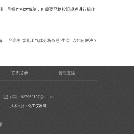
现，且操作相对简单，但需要严格按照规程进行操作
篇：
严寒中 煤化工气体分析仪总“生病” 该如何解决？
联系艾伊
管理登陆
邮箱：927962107@qq.com
技术支持：
化工仪器网
家