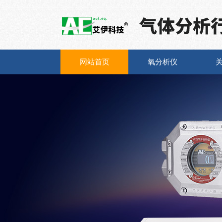
网站首页
氧分析仪