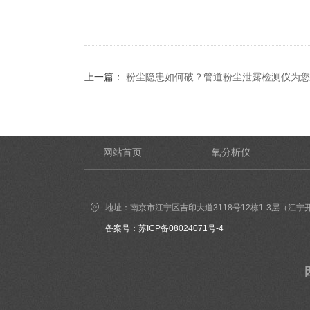
上一篇：
粉尘隐患如何破？管道粉尘泄露检测仪为您
网站首页
氧分析仪
地址：南京市江宁区吉印大道3118号12栋1-3层（江宁
备案号：苏ICP备08024071号-4