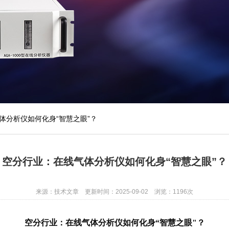
体分析仪如何化身“智慧之眼”？
空分行业：在线气体分析仪如何化身“智慧之眼”？
来源：技术文章 更新时间：2025-09-02 浏览：1196次
空分行业：在线气体分析仪如何化身
“智慧之眼"？