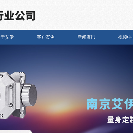
关于艾伊
客户案例
新闻资讯
视频中