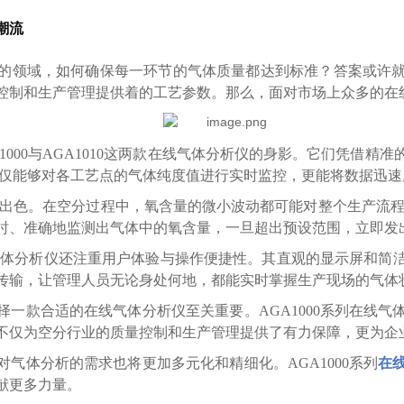
潮流
的领域，如何确保每一环节的气体质量都达到标准？答案或许
控制和生产管理提供着的工艺参数。那么，面对市场上众多的在
A1000与AGA1010这两款在线气体分析仪的身影。它们凭借
不仅能够对各工艺点的气体纯度值进行实时监控，更能将数据迅
现出色。在空分过程中，氧含量的微小波动都可能对整个生产流程
时、准确地监测出气体中的氧含量，一旦超出预设范围，立即发
气体分析仪还注重用户体验与操作便捷性。其直观的显示屏和简
传输，让管理人员无论身处何地，都能实时掌握生产现场的气体
择一款合适的在线气体分析仪至关重要。
AGA1000系列在
不仅为空分行业的质量控制和生产管理提供了有力保障，更为企
对气体分析的需求也将更加多元化和精细化。
AGA1000系列
在
献更多力量。