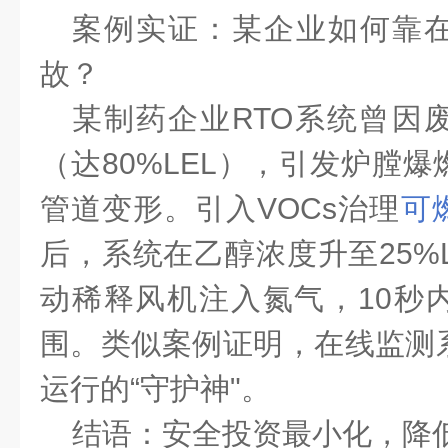
案例实证：某企业如何靠
故？
某制药企业
RTO系统曾因
（达80%LEL），引发炉膛
管道变形。引入VOCs治理
可
后，系统在乙醇浓度升至
25
动稀释风机注入氮气，10秒
围。类似案例证明，在线监测系
运行的“守护神"。
结语：安全投资最小化，降