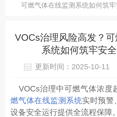
可燃气体在线监测系统如何筑牢
VOCs治理风险高发？
系统如何筑牢安全
更新时间：2025-10-1
VOCs治理中可燃气体浓
燃气体
在线监测系统
实时预警
设备安全运行提供全流程保障