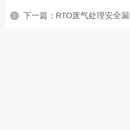
下一篇：
RTO废气处理安全漏洞频现？LE