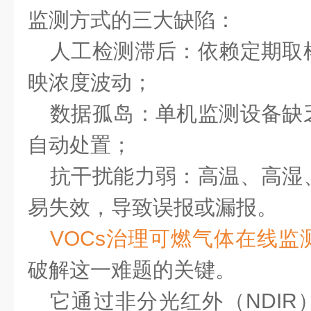
监测方式的三大缺陷：
人工检测滞后：依赖定期取
映浓度波动；
数据孤岛：单机监测设备缺
自动处置；
抗干扰能力弱：高温、高湿
易失效，导致误报或漏报。
VOCs治理可燃气体在线监
破解这一难题的关键。
它通过非分光红外（
NDI