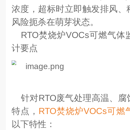
浓度，超标时立即触发排风、
风险扼杀在萌芽状态。
RTO焚烧炉VOCs可燃气
计要点
针对
RTO废气处理高温、
特点，
RTO焚烧炉VOCs可
以下特性：