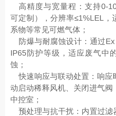
高精度与宽量程：支持
0-
可定制），分辨率≤1%LEL
系物等常见可燃气体；
防爆与耐腐蚀设计：通过
Ex
IP65防护等级，适应废气中
蚀；
快速响应与联动处置：响应
动启动稀释风机、关闭进气阀
中控室；
预处理与抗干扰：内置过滤