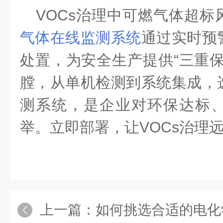
VOCs治理中可燃气体超标
气体在线监测系统
通过实时预
处置，为安全生产提供
“三重
膛，从单机检测到系统集成，
测系统，是企业对环保达标
举。立即部署，让VOCs治理远
上一篇：
如何挑选合适的电化