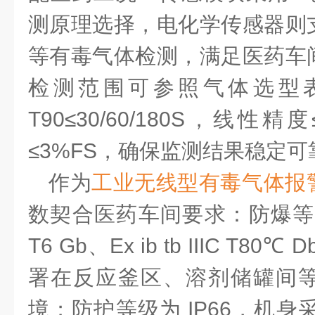
测原理选择
，
电化学传感器则
等有毒气体检测，满足医药车
检测范围可参照气体选型
T90≤30/60/180S，线性精
≤3%FS
，确保监测结果稳定可
作为
工业无线型
有毒
气体报
数契合医药车间要求：防爆等
T6 Gb、Ex ib tb IIIC T
署在反应釜区、溶剂储罐间等 
境；防护等级为 IP66，机身采