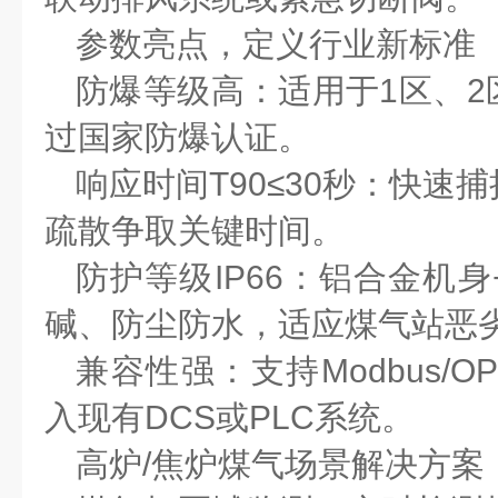
参数亮点，定义行业新标准
防爆等级
高
：适用于
1
区、
2
过国家防爆认证。
响应时间
T90
≤30
秒：快速捕
疏散争取关键时间。
防护等级
IP66
：铝合金机身
碱、防尘防水，适应煤气站恶
兼容性强：支持
Modbus/O
入现有
DCS
或
PLC
系统。
高炉
/
焦炉煤气场景解决方案