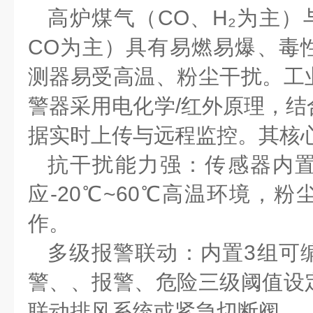
高炉煤气（
CO
、
H₂
为主）
CO
为主）具有易燃易爆、毒
测器易受高温、粉尘干扰。工
警器采用电化学
/
红外原理
，结
据实时上传与远程监控。其核
抗干扰能力强：传感器内
应
-
20
℃~
60
℃
高温环境，粉
作。
多级报警联动：内置
3
组可
警
、
、报警
、
危险三级阈值设
联动排风系统或紧急切断阀。