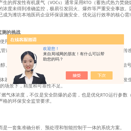
产生的挥发性有机废气（
）通常采用
（蓄热式热力焚烧
VOCs
RTO
的浓度未得到准确监控，极易引发回火、爆炸等严重安全事故。因
已成为潍坊本地
医药
企业环保设施安全、优化运行效率的核心需
监测的挑战
使用
处理废气时，普遍面临
四
大痛点：
RTO
欢迎您！
气管道高温、高湿且含腐蚀性气体，普通分析仪气室易腐蚀、传
来自局域网的朋友！有什么可以帮
助您的吗？
含醇、酮、酯及卤素、有机胺等物质，易腐蚀设备、干扰检测信
体若浓度超过爆炸下限（
），极有可能在炉膛高温环境下发
LEL
的场景下，精度和可靠性不足。
可燃气体浓度，不仅是安全防爆的必需，也是优化
运行参数
RTO
严格的环保安全监管要求。
而是一套集
准确
分析、预处理和智能控制于一体的系统方案。