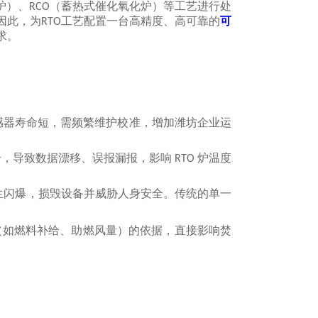
炉）、
（蓄热式催化氧化炉）等工艺进行处
RCO
此，为‌
工艺
配置一台高精度、高可靠的
可
RTO
求。
感器寿命短，需频繁维护校准，增加潍坊企业运
号，导致数据漂移、误报漏报，影响
炉温度
RTO
生闪爆，损毁设备并威胁人身安全。传统的单一
（如燃料补给、助燃风量）的依据，直接影响焚