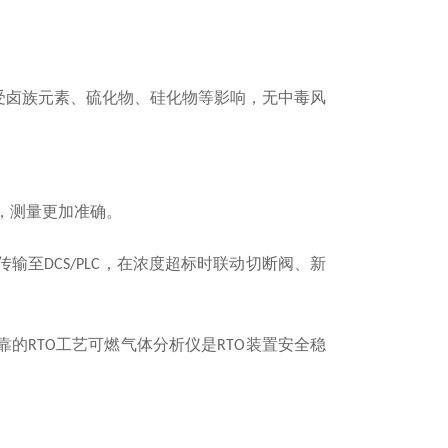
受卤族元素、硫化物、硅化物等影响，无中毒风
，测量更加
准确
。
传输至
，在浓度超标时联动切断阀、新
DCS/PLC
靠的
工艺可燃气体分析仪是
装置安全稳
RTO
RTO