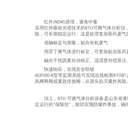
红外
原理，避免中毒
(NDIR)
采用红外吸收光谱技术的
可燃气体分析仪
RTO
险，可长期稳定运行。这是处理复杂医药废气
准确
标定与测量，贴合有机废气
用
异丁
烯气体进行标定，可更加贴合医药
融合干扰因素自动校正、温湿度补偿算法
快速响应，实现安全联锁
型等监测系统可实现在线检测
炉
AGP200-R
RTO
风稀释阀或紧急排放阀，从源头掐灭爆炸风险
综上，
可燃气体分析设备是山东省潍
RTO
定运行的
保险丝
，能切实预防爆炸事故，
确
“
"