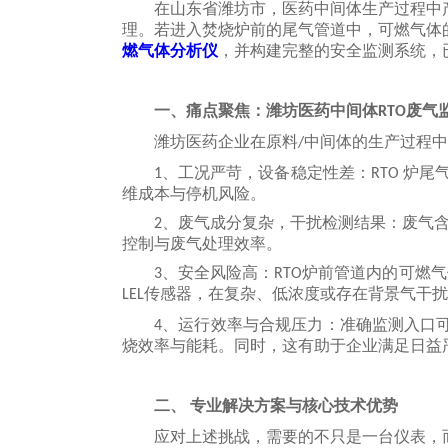
在山东省潍坊市，医药中间体生产过程中
理。若进入焚烧炉前的尾气管道中，可燃气体
燃气体分析仪
，并构建完整的安全监测系统，
一、
痛点聚焦：潍坊医药中间体
废气
RTO
潍坊医药
企业在原料
中间体的生产过程中
/
、工况严苛，设备稳定性差：
炉尾
1
RTO
维成本与停机风险。
、废气成分复杂，干扰检测结果：废气
2
控制与废气处理效率。
、‌
安全风险高
：
炉前管道内的可燃气
3
RTO
传感器，在复杂、低浓度或存在背景气干扰
LEL
、‌
运行效率与合规压力
：
准确
监测入口
4
烧效率与能耗。同时，这有助于企业满足日益
二、
专业解决方案与核心技术优势
应对上述挑战，需要的不只是一台仪表，