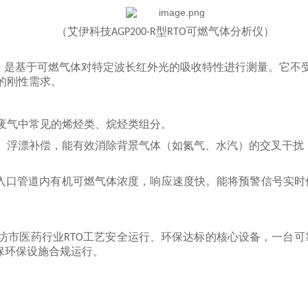
（艾伊科技
型
可燃气体分析仪
）
AGP200-R
RTO
，是基于可燃气体对特定波长红外光的吸收特性进行测量。它不
的刚性需求。
废气中常见的烯烃类、烷烃类组分。
、浮漂补偿，能有效消除背景气体（如氮气、水汽）的交叉干扰
入口管道内有机可燃气体浓度，响应速度快。能将预警信号实时
。
坊市医药行业
工艺安全运行、环保达标的核心设备，一台可
RTO
保
环保设施合规运行。