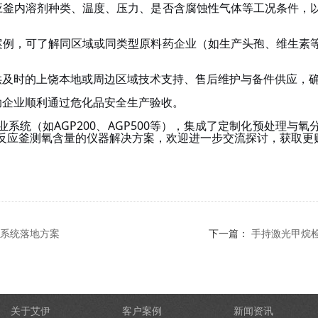
应釜内溶剂种类、温度、压力、是否含腐蚀性气体等
工况条件
，
案例
，
可了解同区域或同类型原料药企业（如生产头孢、
维生素
供及时的上饶本地或周边区域技术支持、售后维护与备件供应，
助企业
顺利通过危化品安全生产验收。
业系统（如
AGP200
、
AGP500等
），集成了定制化预处理与氧
‌反应釜测氧含量的仪器‌解决方案，欢迎进一步交流探讨，获取
系统落地方案
下一篇：
​手持激光甲
关于艾伊
客户案例
新闻资讯