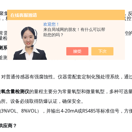
聚集了多家原料药及中间体生产企业。在原料药合成过程中，
高，极易形成爆炸性气氛。传统的充氮保护措施若缺乏实时监控
欢迎您！
来自局域网的朋友！有什么可以帮
常需要控制在
8%VOL以下甚至更低。实时监测不仅是风险防
助您的吗？
量检测仪是实现
控制的基础。
准确
测系统？
釜测氧含量的仪器时，必须考虑以下核心因素：
）对普通传感器有强腐蚀性。仪器需配套定制化预处理系统，通
釜氧含量检测仪
的量程主
要分为
常量氧型和微量氧型，多种可选
场所。设备必须取得防爆认证，确保安全。
VOL、8%VOL），并输出4-20mA或RS485等标准信号，方
供应商
？