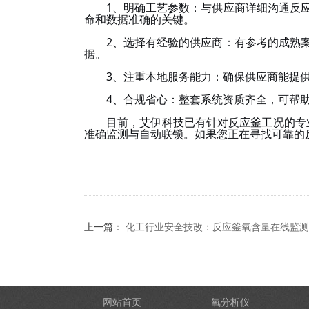
1、
明确工艺参数：与供应商详细沟通反
命和数据准确的关键。
2、
选择有经验的
供应商
：
有
参考
的
成熟
据。
3、
注重本地服务能力：确保供应商能提
4、
合规省心：整套系统资质齐全，可
帮
目前，
艾伊科技
已有针对反应釜工况的专
准确
监测与自动联锁。如果您正在寻找可靠的
上一篇：
化工行业安全技改：反应釜氧含量在线监测
网站首页
氧分析仪