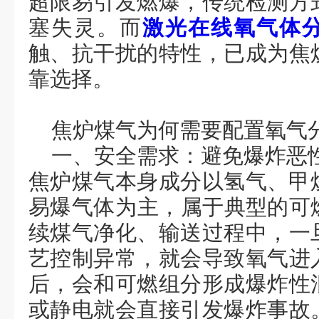
超限易引发燃爆，传统检测方
塞失灵。而
激光在线氧气体
触、抗干扰的特性，已成为焦
靠选择
。
焦炉煤气
为何需要
配置氧气
一、
安全需求：避免爆炸恶
焦炉煤气本身成分以氢气、甲
易爆气体‌为主，属于典型的可
续煤气净化、输送过程中，一
艺控制异常，就会导致氧气进
后，会和可燃组分形成爆炸性
或静电就会直接引发爆炸事故