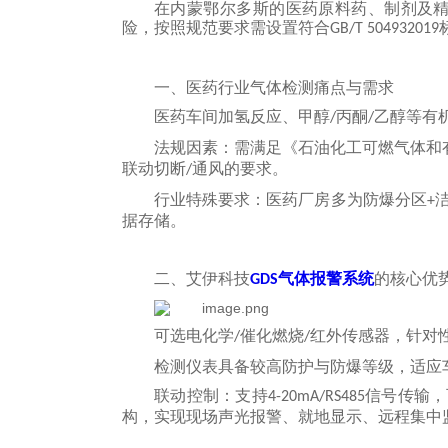
在内蒙鄂尔多斯的医药原料药、制剂及
险，按照规范要求需设置符合
GB/T 504932019
一、医药行业气体检测痛点与需求
医药车间加氢反应、甲醇
丙酮
乙醇等有
/
/
法规因素：需满足《石油化工可燃气体和
联动切断
通风的要求。
/
行业特殊要求：医药厂房多为防爆分区
+
据存储。
二、
艾伊科技
气体报警系统
的核心优
GDS
可选电化学
催化燃烧
红外传感器，针对
/
/
检测仪表具备较高防护与防爆等级，适应
联动控制：支持
信号传输，
4-20mA/RS485
构，
实现现场声光报警、就地显示、远程集中