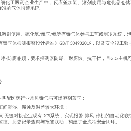
精细化工医药企业生产中，反应釜加氢、溶剂使用与危化品仓储
标准的气体报警系统。
机溶剂使用、硫化氢
氯气
氨等有毒气体参与工艺或制冷系统，
/
/
有毒气体检测报警设计标准》
，以及安全竣工验
GB/T 504932019
洁净
防腐兼顾，要求探测器防爆、耐腐蚀、抗干扰，且
主机
/
GDS
势
性匹配医药行业常见毒气与可燃溶剂蒸气；
车间潮湿、腐蚀及温差较大环境；
可无缝对接企业现有
系统，实现报警
排风
停机的自动化联
DCS
-
-
监控、历史记录查询与报警联动，
构建了全流程安全闭环
。