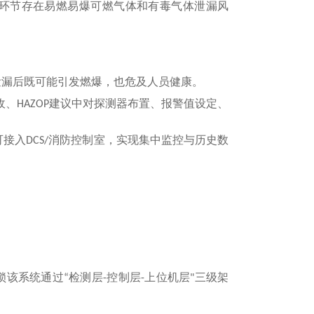
环节存在易燃易爆可燃气体和有毒气体泄漏风
泄漏后既可能引发燃爆，也危及人员健康。
收、
建议中对探测器布置、报警值设定、
HAZOP
可接入
消防控制室，实现集中监控与历史数
DCS/
锁该系统通过
检测层
控制层
上位机层
三级架
“
-
-
"