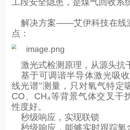
工段安全隐患，是煤气回收系
解决方案
——
艾伊科技
在线
点：
激光式检测原理
，从源头抗
基于可调谐半导体激光吸
线光谱
"
测量，只对氧气特定
CO
、
CH₄
等背景气体交叉干
性度好。
秒级响应，实现联锁
秒级响应
，能够实时跟踪氧