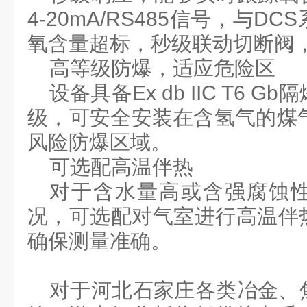
4-20mA/RS485
信号，与
DCS
氧含量超标，秒级联动切断阀
高等级防爆，适应危险区
设备具备
Ex db IIC T6 Gb
隔
级，可安全安装在含氢气的煤
风险防爆区域。
可选配高温伴热
对于含水量高或含强腐蚀
况，
可选配
对气室进行高温伴
确保测量
准确
。
对于河北石家庄各类冶金、