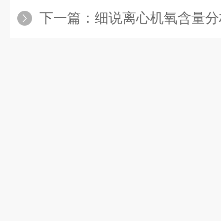
下一篇：
细说离心机氧含量分析仪