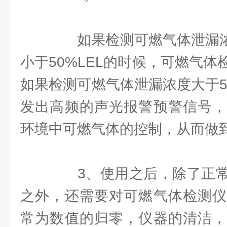
如果检测可燃气体泄漏浓度
小于50%LEL的时候，可燃气
如果检测可燃气体泄漏浓度大于5
发出高频的声光报警预警信号，
环境中可燃气体的控制，从而做
3、使用之后，除了正常
之外，还需要对可燃气体检测仪
常为数值的归零，仪器的清洁，