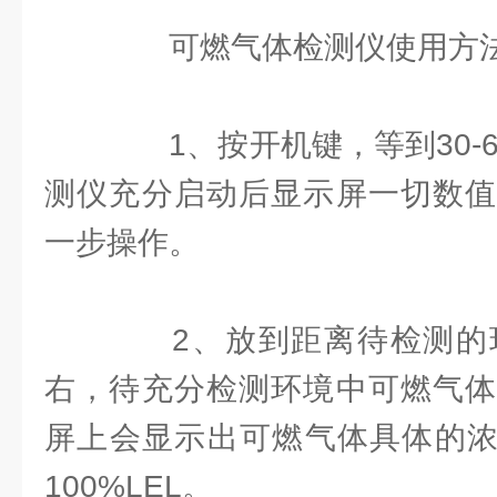
可燃气体检测仪使用方
1、按开机键，等到30-6
测仪充分启动后显示屏一切数值
一步操作。
2、放到距离待检测的环境
右，待充分检测环境中可燃气体
屏上会显示出可燃气体具体的浓
100%LEL。