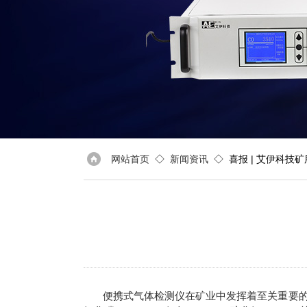
网站首页
◇
新闻资讯
◇ 喜报 | 艾伊科技
便携式气体检测仪
在矿业中发挥着至关重要的