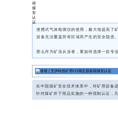
便携式气体检测仪的使用，极大地提高了
设备无法覆盖所有区域而产生的安全隐患
那么作为矿业从业者，要如何选择一款专
在中国煤矿安全技术体系中，对矿用设备进
针对煤矿井下用品实施的一种强制认证，