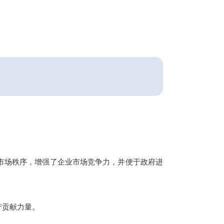
市场秩序，增强了企业市场竞争力，并便于政府进
产贡献力量。