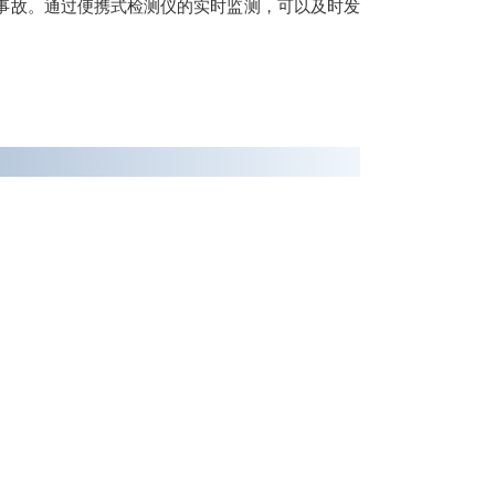
重事故。通过便携式检测仪的实时监测，可以及时发