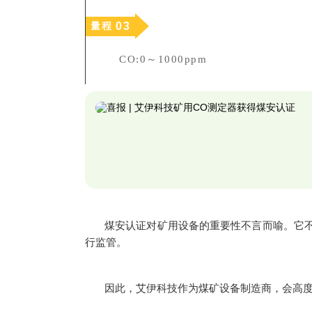
量程
0
3
CO:0～1000ppm
煤安认证对矿用设备的重要性不言而喻。它
行监管。
因此，艾伊科技作为煤矿设备制造商，会高