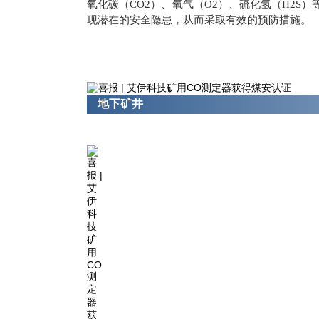
氧化碳（CO2）、氧气（O2）、硫化氢（H2
现潜在的安全隐患，从而采取有效的预防措施。
地下矿井