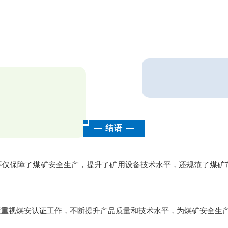
— 结语 —
不仅保障了煤矿安全生产，提升了矿用设备技术水平，还规范了煤矿
度重视煤安认证工作，不断提升产品质量和技术水平，为煤矿安全生