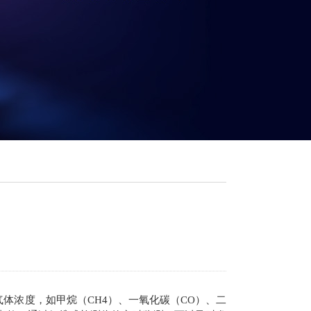
体浓度，如甲烷（CH4）、一氧化碳（CO）、二