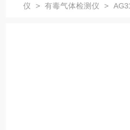
仪
>
有毒气体检测仪
> AG31
室有毒气体泄漏检测报警系统