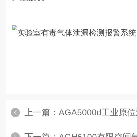
上一篇：
AGA5000d工业
下一篇：
AGH6100有限空