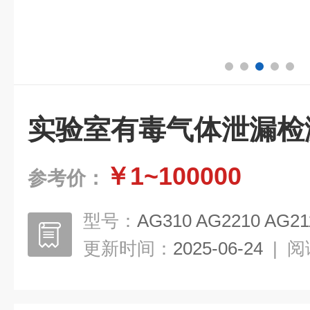
实验室有毒气体泄漏检
￥1~100000
参考价：
型号：
AG310 AG2210 AG21
更新时间：
2025-06-24
|
阅