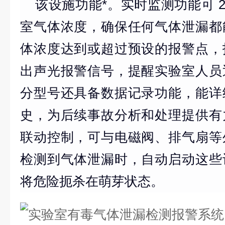
该设施功能*。实时监测功能可 
室气体浓度，确保任何气体泄漏都
体浓度达到或超过预设的报警点，
出声光报警信号，提醒实验室人员
分型号还具备数据记录功能，能详
史，为后续事故分析和处理提供有
联动控制，可与电磁阀、排气扇等
检测到气体泄漏时，自动启动这些
将危险扼杀在萌芽状态。