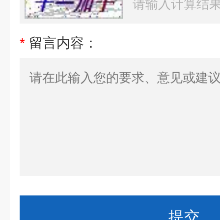
*
留言内容：