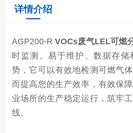
详情介绍
AGP200-R
VOCs废气LEL可燃
时监测、易于维护、数据存储
势，它可以有效地检测可燃气体
而提高您的生产效率，有效保障
业场所的生产稳定运行，筑牢工
线。