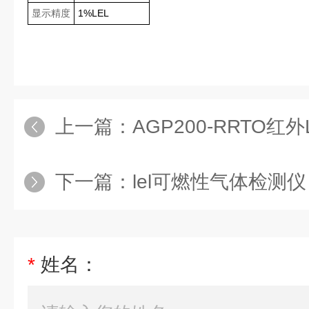
显示精度
1%LEL
上一篇：
AGP200-RRTO
下一篇：
lel可燃性气体检测仪
*
姓名：