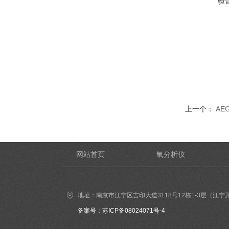
验
上一个：
AE
网站首页
氧分析仪
地址：南京市江宁区吉印大道3118号12栋1-3层（江宁
备案号：苏ICP备08024071号-4