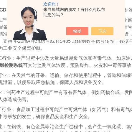
欢迎您！
来自局域网的朋友！有什么可以帮
GDS可燃 有毒可燃检测系统
采用红外遥控操作，无需开盖，标
助您的吗？
生产中，气体安全监测至关重要。GDS气体检测系统搭载红外
配备标准电气接口，能便捷外接声光报警器，及时传递危险信
精准监测。外壳采用不锈钢与铝合金材质，具备 IP66 防护等
支持 4-20mA 电流信号或 RS485 总线制数字信号传输
为工业安全保驾护航。
工行业：生产过程中涉及大量易燃易爆气体和有毒气体，如原油
可燃检测系统
可实时监测气体浓度，预防爆炸、火灾和中毒等事故
行业：在天然气的开采、运输、储存和使用过程中，管道和储罐等
现泄漏，以便采取应急措施，保障人员和设备安全。
业：制药生产过程中可能产生有毒有害气体，例如药物合成、发
人体造成伤害。
工行业：食品加工过程中可能产生可燃气体（如沼气）和有毒气体
中毒事故的发生，确保食品安全和生产安全。
业：在钢铁、有色金属等冶金生产过程中，会产生一氧化碳、氢气