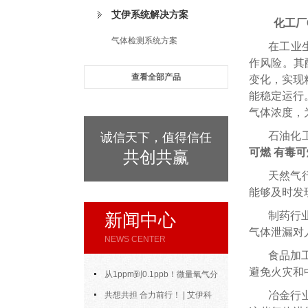
艾伊系统解决方案
化工厂
气体检测系统方案
在工业
作风险。其
查看全部产品
变化，实现
能稳定运行。
气体浓度，
石油化
诚信天下，值得信任
可燃 有毒
共创共赢
天然气
能够及时发
新闻中心
制药行
气体泄漏对
NEWS CENTER
食品加
避免火灾和
从1ppm到0.1ppb！微量氧气分
冶金行
析仪的测量范围与精度到底能做到
共想共担 合力前行！ | 艾伊科