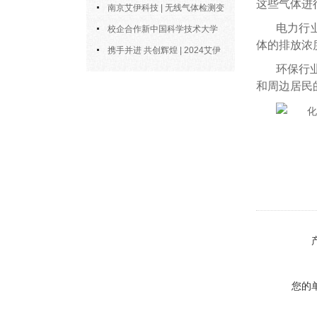
这些气体进
多好？
技2025年中合伙人会议圆满召开
南京艾伊科技 | 无线气体检测变
电力行
送器：无线通信，智控安全新风向
校企合作新中国科学技术大学
体的排放浓
博士陶永会出任南京艾伊公司“科
携手并进 共创辉煌 | 2024艾伊
环保行
技副总”
科技年度总结
和周边居民
您的