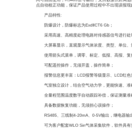
点自动校正功能，保证产品使用过程中不出现误报现
产品特性:
防爆设计，防爆标志为ExdⅡCT6 Gb；
采用高速、高精度处理电路对传感器信号进行处理
大屏幕显示，直观显示气体浓度、类型、单位、
使用箭头式菜单，调零、标定、低报、高报、复
可配遥控操作，无须开盖，操作简单；
报警信息更丰富：LCD报警等级显示、LCD红色背
气室独立设计，结合空气动力学，更能快速、准
全量程范围温度数字自动跟踪补偿，保证测量准
具备数据恢复功能，无须担心误操作；
RS485、三线制4-20mA、0-5V输出，继电器
可为客户配套WLO Sin气体采集软件，软件具