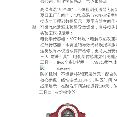
核心词：电化学传感器，气体报警器
高温高湿
“组合拳"：气体检测变送器为何集
夏日工厂车间内，
℃高温与
湿度
40
90%RH
据应急管理部数据显示，夏季有限空间作
潮，可燃气体泄漏未预警导致爆燃，直接损失
实验室模拟显示：
电化学传感器：
℃环境下电解液蒸发速
60
红外传感器：水雾凝结导致光路误报率激
这类故障不仅造成停产检修，更将人员安
三大
“防暑工具"：电化学传感器如何绝地
工具
一：
全密封铠甲——
型气
IP66
AG310
防护机制：不锈钢
铸铝双层外壳，配合
+
核心参数：线性误差
≤±
，响应时间
3%FS
T9
战果展示：在酸洗车间连续运行
天，
180
工具
火焰探测器
二：