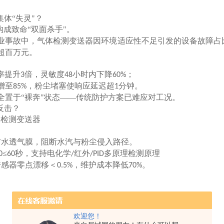
体“失灵"？
构成致命“双面杀手"。
业事故中，气体检测变送器因环境适应性不足引发的设备故障占
超百万元。
率提升
倍，灵敏度
小时内下降
；
3
48
60%
增至
，粉尘堵塞使响应延迟超
分钟。
85%
1
全置于
“裸奔"状态——传统防护方案已难应对工况。
反击？
体检测变送器
防水透气膜，阻断水汽与粉尘侵入路径。
≤
秒，支持电化学
红外
多原理检测原理
0
60
/
/PID
传感器零点漂移＜
，维护成本降低
。
0.5%
70%
欢迎您！