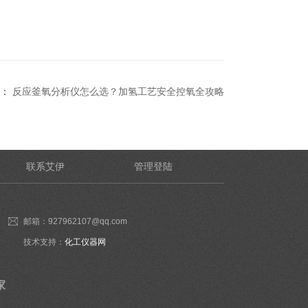
：
反应釜氧分析仪怎么选？加氢工艺安全控氧全攻略
联系艾伊
管理登陆
邮箱：927962107@qq.com
技术支持：
化工仪器网
家