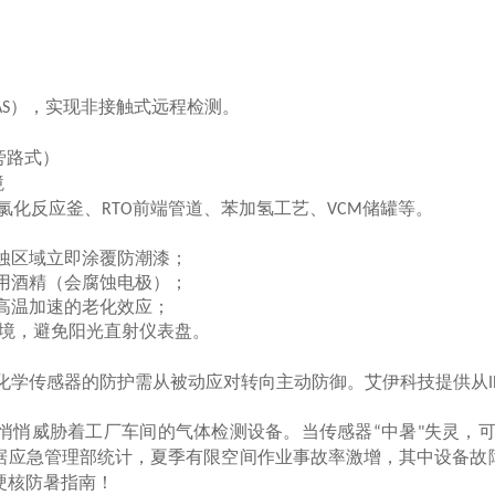
），实现非接触式远程检测。
AS
旁路式）
境
氯化反应釜、
前端管道、苯加氢工艺、
储罐等。
RTO
VCM
蚀区域立即涂覆防潮漆；
用酒精（会腐蚀电极）；
高温加速的老化效应；
境，避免阳光直射仪表盘。
化学传感器的防护需从被动应对转向主动防御。艾伊科技提供从
悄悄威胁着工厂车间的气体检测设备。当传感器
中暑
失灵，
“
"
据应急管理部统计，夏季有限空间作业事故率激增，其中设备故
硬核防暑指南！