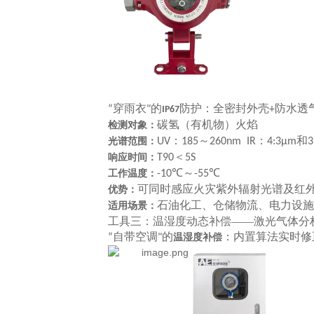
穿雨衣
的
防护：全密封外壳
防水透
“
"
+
IP67
碳氢（有机物）火焰
检测对象：
：
～
：
和
光谱范围：
UV
185
260nm IR
4:3μm
3
＜
响应时间：
T90
5S
～
工作温度：
-10℃
-55℃
可同时感应火灾紫外辐射光谱及红
优势：
石油化工、仓储物流、电力设施
适用场景：
工具
三：温湿度动态补偿
——激光气体分
自带空调
的
：内置算法实时修
“
"
温湿度补偿