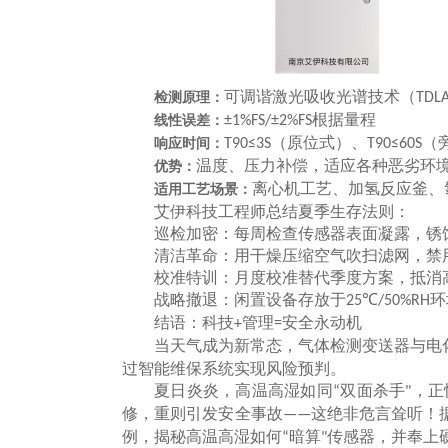
可调谐激光吸收光谱技术（
检测原理：
TDL
根据量程
线性误差：
±1%FS/±2%FS
（原位式）、
（
响应时间：
T90≤3S
T90≤60S
温度、压力补偿，适应各种恶劣环
优势：
离心机工艺、加氢反应釜、
适用工艺场景：
艾伊科技工程师总结夏季生存法则：
巡检加密：每周检查传感器表面凝露，锈
清洁革命：用干燥压缩空气吹扫滤网，禁
校准特训：月度校准替代季度方案，抵消
战略撤退：闲置设备存放于
℃
环
25
/50%RH
结语：科技
管理
安全永动机
+
=
当天气成为新常态，气体检测变送器与电
过智能维保系统实现风险预判。
夏日炎炎，高温高湿如同
双面杀手
，正
“
"
修，重则引发安全事故
这绝非危言耸听！
——
例，揭秘高温高湿如何
暗算
传感器，并奉上
“
"