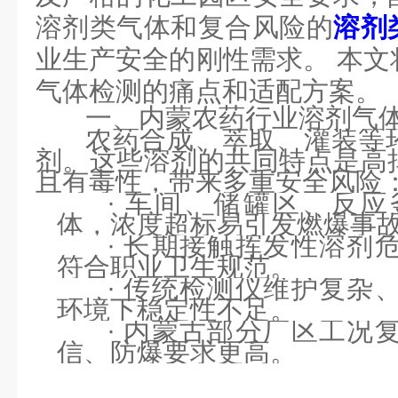
溶剂类气体和复合风险的
溶剂
业
生产安全的刚性需求。
本文
气体检测的痛点和适配方案。
一、
内蒙
农药行业溶剂气
农药合成、萃取、灌装等
剂。这些溶剂的共同特点是高
且有毒性
，
带来多重安全风险
·
车间、储罐区、反应
体，浓度超标易引发燃爆事
·
长期接触挥发性溶剂
符合职业卫生规范
。
·
传统检测仪维护复杂
环境下稳定性不足
。
·
内蒙古部分厂区工况
信、防爆要求更高
。