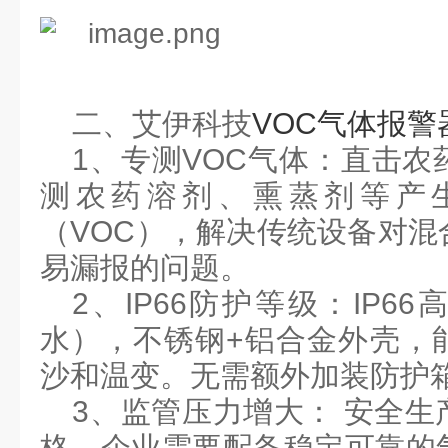
二、
艾伊科技
VOC气体报警
1
、专测
VOC
气体：直击农
测农药溶剂、熏蒸剂等产
（
VOC
），解决传统设备对混
易漏报的问题。
2
、
IP66
防护等级：
IP66
高
水），不锈钢
+
铝合金外壳，
沙和温变。
无需额外加装防护
3
、
监管压力增大：
‌
安全生
格，企业需要配备稳定可靠的