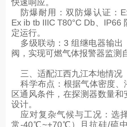
快速响应。
防爆耐用：
双防爆认证：
E
Ex ib tb IIIC T80
°
C Db
、
IP66
定运行。
多级联动：
3
组继电器输出
阀，实现可燃气体报警器监测
三、
适配江西九江本地
情况
科学布点
：根据气体密度、
区通风条件，在探测器数量和
设计。
应对复杂气候与工况
：选
常
-40℃~+70℃
）且抗硅
/
硫