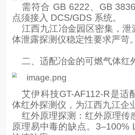
需符合
GB 6222
、
GB 383
点须接入
DCS/GDS
系统。
江西九江冶金园区密集，泄
体泄露探测仪稳定性要求严苛
二、
适配冶金的可燃气体红
艾伊科技
GT-AF112-R
是适
体红外探测仪，为江西九江企
红外原理
探测：红外原理传
原理易中毒的缺点。
3
–
100% 