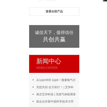
查看全部产品
诚信天下，值得信任
共创共赢
新闻中心
NEWS CENTER
从1ppm到0.1ppb！微量氧气分
析仪的测量范围与精度到底能做到
共想共担 合力前行！ | 艾伊科
多好？
技2025年中合伙人会议圆满召开
南京艾伊科技 | 无线气体检测变
送器：无线通信，智控安全新风向
校企合作新中国科学技术大学