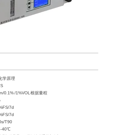
化学原理
S
m/0.1% /1%VOL 根据量程
%
FS/7d
FS/7d
/T90
-40℃