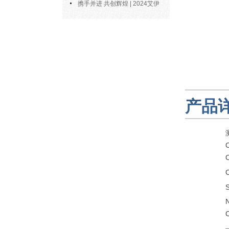
博士陶永会出任南京艾伊公司“科
携手并进 共创辉煌 | 2024艾伊
技副总”
科技年度总结
产品