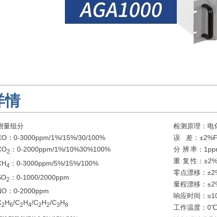
详情
测量组分
检测原理：电
CO：0-3000ppm/1%/15%/30/100%
误 差：±2%F
CO
：0-2000ppm/1%/10%30%100%
分 辨 率：1pp
2
重 复 性：±2
CH
：0-3000ppm/5%/15%/100%
4
零点漂移：±2%
SO
：0-1000/2000ppm
2
量程漂移：±2%
NO：0-2000ppm
响应时间：≤10s
C
H
/C
H
/C
H
/C
H
2
6
2
4
2
2
3
8
工作温度：0℃