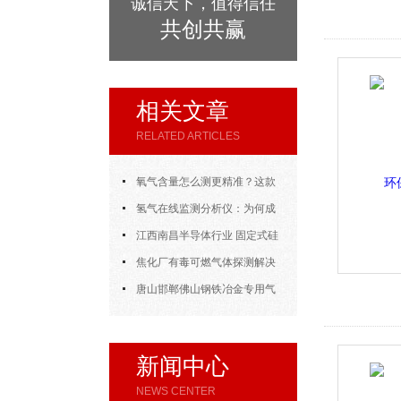
诚信天下，值得信任
共创共赢
相关文章
RELATED ARTICLES
氧气含量怎么测更精准？这款
气体分析仪给你答案！
氢气在线监测分析仪：为何成
为电解水质氢气检测的重要利器？
江西南昌半导体行业 固定式硅
烷气体报警器监测方案
焦化厂有毒可燃气体探测解决
方案概述
唐山邯郸佛山钢铁冶金专用气
体报警器 筑牢工业安全防线
新闻中心
NEWS CENTER