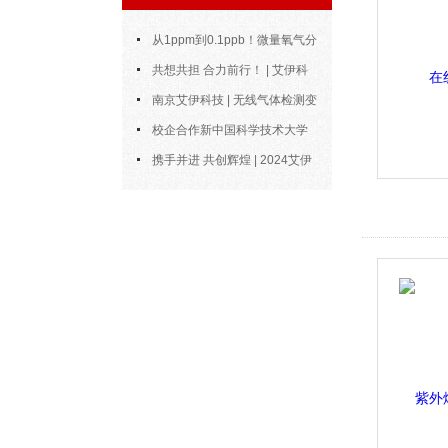
从1ppm到0.1ppb！微量氧气分
析仪的测量范围与精度到底能做到
共想共担 合力前行！ | 艾伊科
多好？
技2025年中合伙人会议圆满召开
南京艾伊科技 | 无线气体检测变
送器：无线通信，智控安全新风向
校企合作新中国科学技术大学
博士陶永会出任南京艾伊公司“科
携手并进 共创辉煌 | 2024艾伊
技副总”
科技年度总结