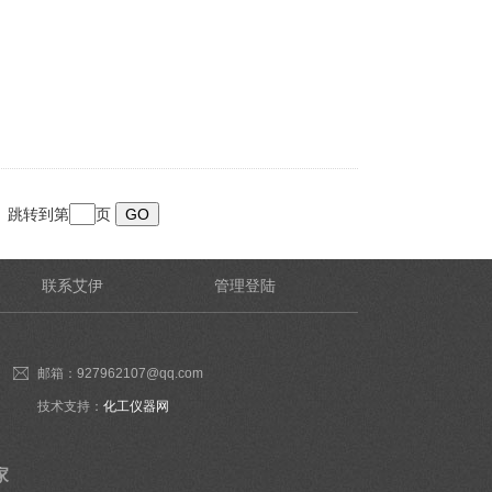
跳转到第
页
联系艾伊
管理登陆
邮箱：927962107@qq.com
技术支持：
化工仪器网
家