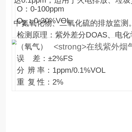
达0.1ppm，适用于火电排放、垃
O：0-100ppm
O
：0-30%VOL
中氮氧化物、二氧化硫的排放监测
2
检测原理：紫外差分DOAS、电化
（氧气）
误 差：±2%FS
分 辨 率：1ppm/0.1%VOL
重 复 性：2%