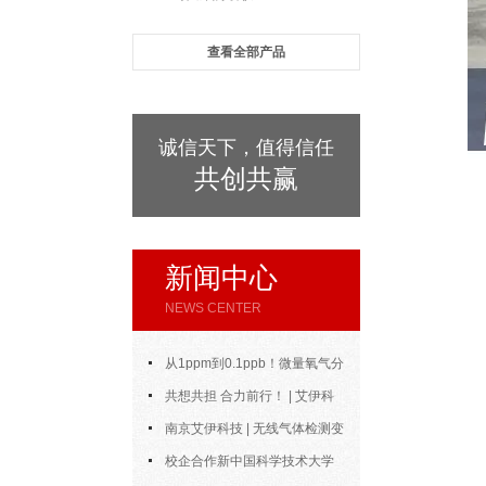
查看全部产品
诚信天下，值得信任
共创共赢
新闻中心
NEWS CENTER
从1ppm到0.1ppb！微量氧气分
析仪的测量范围与精度到底能做到
共想共担 合力前行！ | 艾伊科
多好？
技2025年中合伙人会议圆满召开
南京艾伊科技 | 无线气体检测变
送器：无线通信，智控安全新风向
校企合作新中国科学技术大学