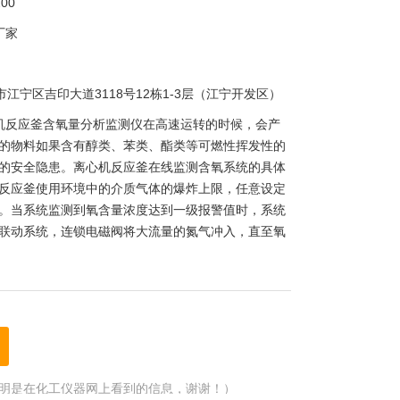
00
厂家
市江宁区吉印大道3118号12栋1-3层（江宁开发区）
机反应釜含氧量分析监测仪在高速运转的时候，会产
的物料如果含有醇类、苯类、酯类等可燃性挥发性的
的安全隐患。离心机反应釜在线监测含氧系统的具体
反应釜使用环境中的介质气体的爆炸上限，任意设定
。当系统监测到氧含量浓度达到一级报警值时，系统
联动系统，连锁电磁阀将大流量的氮气冲入，直至氧
明是在化工仪器网上看到的信息，谢谢！）