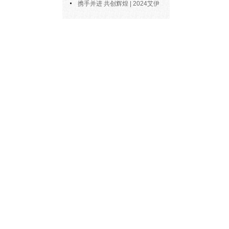
博士陶永会出任南京艾伊公司“科
携手并进 共创辉煌 | 2024艾伊
技副总”
科技年度总结