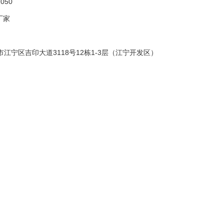
050
厂家
市江宁区吉印大道3118号12栋1-3层（江宁开发区）
名称：烟气分析仪|在线烟气监测系统
：0-50ppm NO：0-100ppm O2：0-30%VOL
系统、联动系统、机柜
050系列烟气分析仪采用紫外差分（DOAS）技术，直
收光谱进行测量。
明是在化工仪器网上看到的信息，谢谢！）