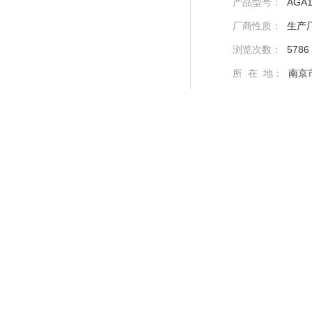
产品型号：
AGA1
厂商性质：
生产
浏览次数：
5786
所 在 地：
南京
产品特点：
产品
适用范围：烟气：SO2
配接产品：预处理
产品简介：AGA1
接对被测气体的吸
联系我们
（联系我时，请说