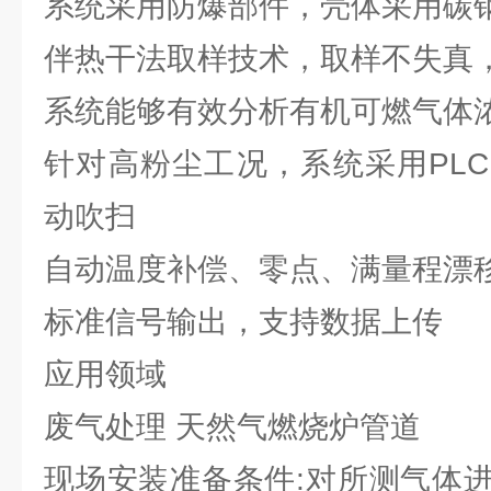
系统采用防爆部件，壳体采用碳
伴热干法取样技术，取样不失真
系统能够有效分析有机可燃气体
针对高粉尘工况，系统采用PL
动吹扫
自动温度补偿、零点、满量程漂
标准信号输出，支持数据上传
应用领域
废气处理 天然气燃烧炉管道
现场安装准备条件:对所测气体