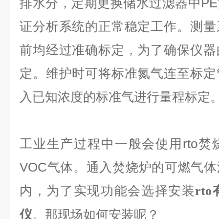
排水分，定期更换储水过滤器中P
证分析系统的正常稳定工作。测量
前均经过准确标定，为了确保仪器
定。维护时可将标准氮气连至标定
入已知浓度的标准气进行量程标定
工业生产过程中一般会使用rto
VOC气体。通入焚烧炉的可燃气
内，为了实现功能会选择安装
rt
。那现场如何安装呢？
仪