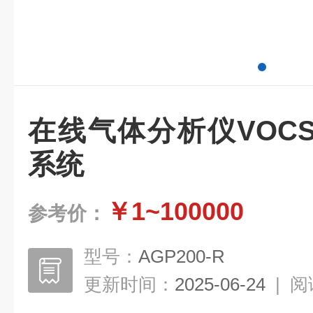
在线气体分析仪VOC
系统
￥1~100000
参考价：
型号：
AGP200-R
更新时间：
2025-06-24
|
阅