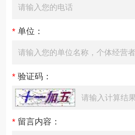
*
单位：
*
验证码：
*
留言内容：