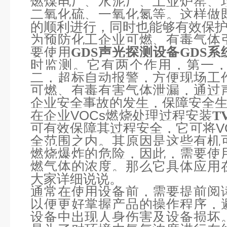
燃煤电厂、水泥厂、工业炉窑、
二氧化硫、一氧化氮等。这样做
的顺利进行，同时也能够有效保
为预防化工企业可燃、有毒气体
要使用
GDS声光探测设备GDS系
时监测。它有两个作用，第一
二，超标自动报警，方便现场工
可燃、有毒有害气体泄漏，通过
企业安全事故的发生，保障安全
在企业VOCs燃烧处理过程安装
T
可有效保障其过程安全，它可将V
全范围之内。其原因是这些有机
燃烧爆炸的危险，因此，需要使
燃气体的浓度。那么它具体应用
大家详细说说。
通常在使用设备前，需要提前阅
以便更好掌握产品的操作程序，
设备中出现人身伤害及设备损坏