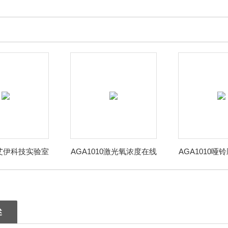
0艾伊科技实验室
AGA1010激光氧浓度在线
AGA1010哑
含量分析仪
式顺磁氧分析仪
含量检测
述