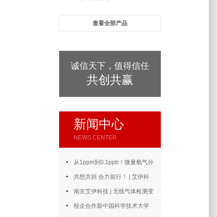
查看全部产品
诚信天下，值得信任
共创共赢
新闻中心
NEWS CENTER
从1ppm到0.1ppb！微量氧气分
析仪的测量范围与精度到底能做到
共想共担 合力前行！ | 艾伊科
多好？
技2025年中合伙人会议圆满召开
南京艾伊科技 | 无线气体检测变
送器：无线通信，智控安全新风向
校企合作新中国科学技术大学