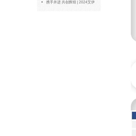
博士陶永会出任南京艾伊公司“科
携手并进 共创辉煌 | 2024艾伊
技副总”
科技年度总结