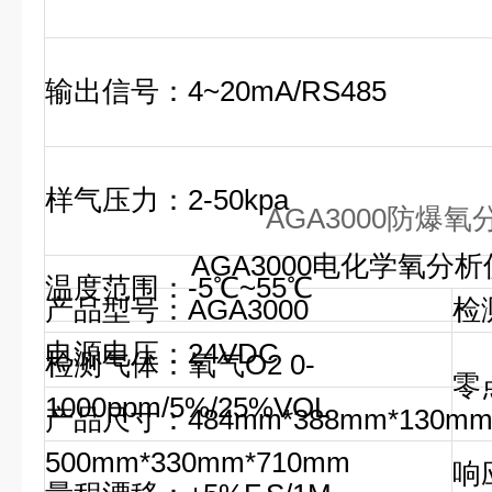
输出信号：4~20mA/RS485
样气压力：2-50kpa
AGA3000防爆氧
AGA3000电化学氧分
温度范围：-5℃~55℃
产品型号：AGA3000
检
电源电压：24VDC
检测气体：氧气O2 0-
零
1000ppm/5%/25%VOL
产品尺寸：484mm*388mm*130m
500mm*330mm*710mm
响