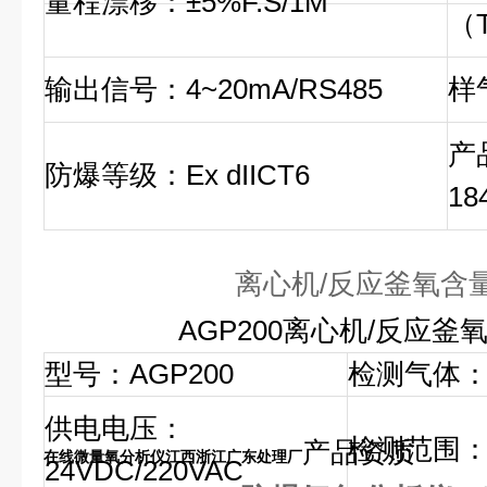
量程漂移：±5%F.S/1M
（
输出信号：4~20mA/RS485
样气
产
防爆等级：Ex dIICT6
18
离心机/反应釜氧含
AGP200离心机/反应釜
型号：AGP200
检测气体
供电电压：
检测范围：0
产品资质
在线微量氧分析仪江西浙江广东处理厂
24VDC/220VAC