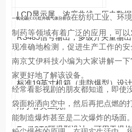
LCD显示屏，浓度曲线、历史数
在纺织工业、环
一氧化碳(CO)红外线气体分析仪
制药等领域有着广泛的应用，可以
RS485信号输出，多级开关量输
现准确地检测，促进生产工作的安
统。
南京艾伊科技小编为大家讲解一下
家更好地了解该设备。
标准19英寸机箱（非防爆型）设
经常看影视剧的朋友都知道，即使
袋面粉洒向空中，然后再把点燃的
用于各类工况。
能制造爆炸甚至是二次爆炸的场面
ExdⅡCT6隔爆型设计，可用于爆
粉尘爆炸的原理。在现实生活中，