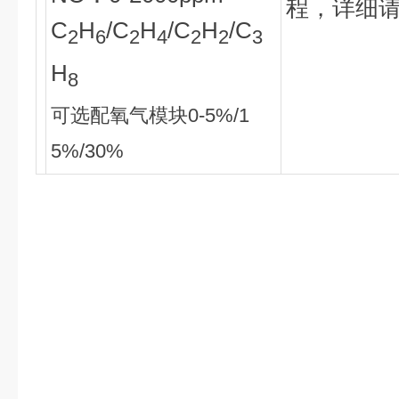
程，详细
C
H
/C
H
/C
H
/C
2
6
2
4
2
2
3
H
8
可选配氧气模块0-5%/1
5%/30%