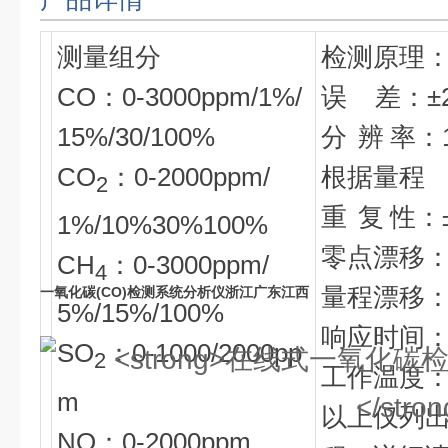
测量组分
检测原理
CO：0-3000ppm/1%/
误 差：±2
15%/30/100%
分 辨 率：1p
CO
：0-2000ppm/
根据量程
2
重 复 性：
1%/10%30%100%
零点漂移：±
CH
：0-3000ppm/
4
量程漂移：±
一氧化碳(CO)检测系统分析仪浙江广东江西
5%/15%/100%
响应时间：≤
SO
：0-1000/2000pp
2
工作温度：0
m
以上仅列
NO：0-2000ppm