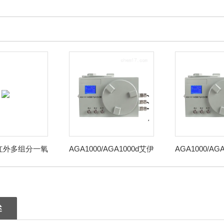
（联系我时，请说
0红外多组分一氧
AGA1000/AGA1000d艾伊
AGA1000/AG
碳分析仪
科技电炉尾气CO在线分
化工管道一氧
析仪
统
述