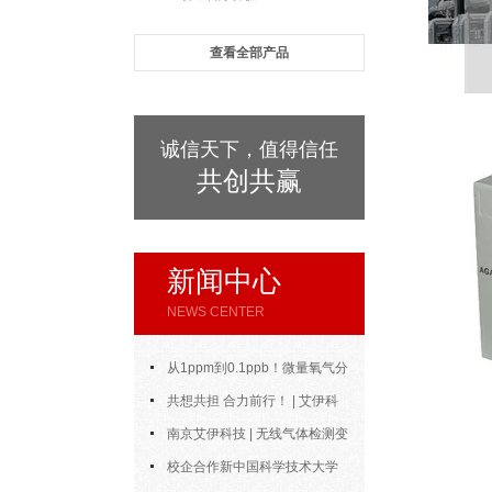
查看全部产品
诚信天下，值得信任
共创共赢
新闻中心
NEWS CENTER
从1ppm到0.1ppb！微量氧气分
析仪的测量范围与精度到底能做到
共想共担 合力前行！ | 艾伊科
多好？
技2025年中合伙人会议圆满召开
南京艾伊科技 | 无线气体检测变
送器：无线通信，智控安全新风向
校企合作新中国科学技术大学