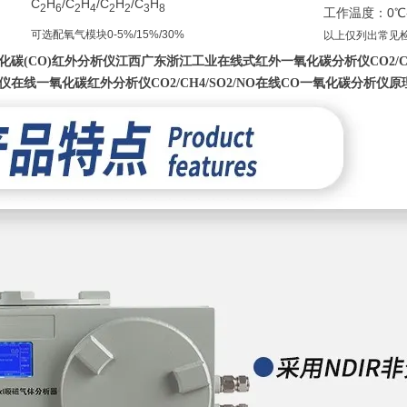
C
H
/C
H
/C
H
/C
H
2
6
2
4
2
2
3
8
工作温度：0℃-
可选配氧气模块0-5%/15%/30%
以上仅列出常见
化碳(CO)红外分析仪江西广东浙江工业在线式红外一氧化碳分析仪CO2/CH4
仪
在线一氧化碳红外分析仪CO2/CH4/SO2/NO
在线CO一氧化碳分析仪原