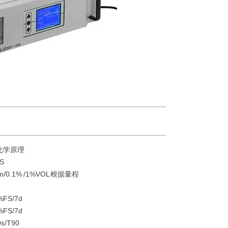
化学原理
S
/0.1% /1%VOL 根据量程
FS/7d
FS/7d
/T90