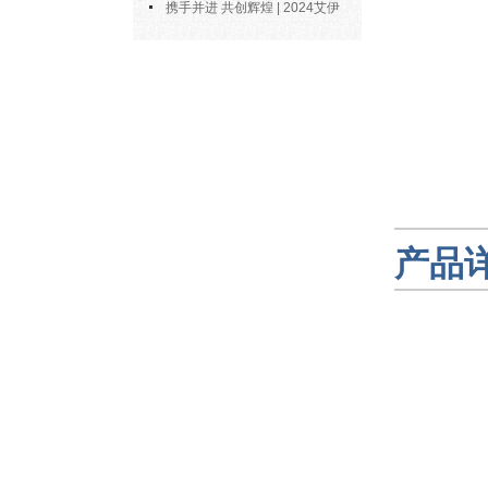
博士陶永会出任南京艾伊公司“科
携手并进 共创辉煌 | 2024艾伊
技副总”
科技年度总结
产品