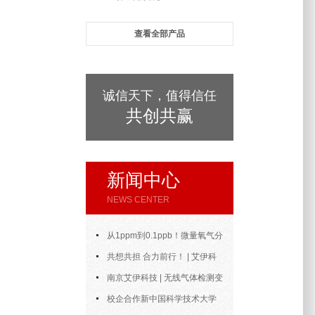
查看全部产品
诚信天下，值得信任
共创共赢
新闻中心
NEWS CENTER
从1ppm到0.1ppb！微量氧气分
析仪的测量范围与精度到底能做到
共想共担 合力前行！ | 艾伊科
多好？
技2025年中合伙人会议圆满召开
南京艾伊科技 | 无线气体检测变
送器：无线通信，智控安全新风向
校企合作新中国科学技术大学