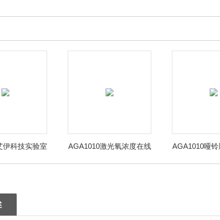
0艾伊科技实验室
AGA1010激光氧浓度在线
AGA1010哑
含量分析仪
式顺磁氧分析仪
含量检测
述