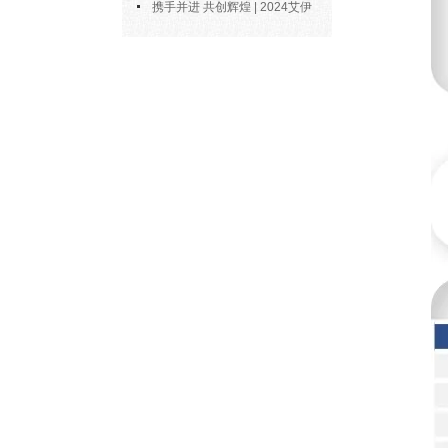
博士陶永会出任南京艾伊公司“科
携手并进 共创辉煌 | 2024艾伊
技副总”
科技年度总结