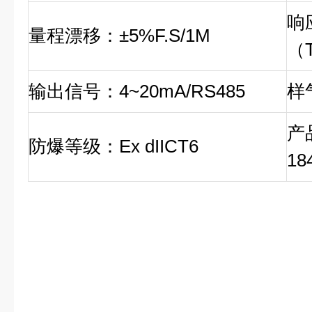
响
量程漂移：±5%F.S/1M
（
输出信号：4~20mA/RS485
样气
产
防爆等级：Ex dIICT6
18