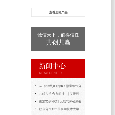
查看全部产品
诚信天下，值得信任
共创共赢
新闻中心
NEWS CENTER
从1ppm到0.1ppb！微量氧气分
析仪的测量范围与精度到底能做到
共想共担 合力前行！ | 艾伊科
多好？
技2025年中合伙人会议圆满召开
南京艾伊科技 | 无线气体检测变
送器：无线通信，智控安全新风向
校企合作新中国科学技术大学