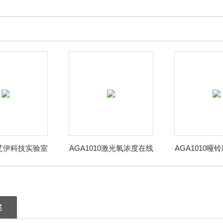
0艾伊科技实验室
AGA1010激光氧浓度在线
AGA1010哑
含量分析仪
式顺磁氧分析仪
含量检测
述