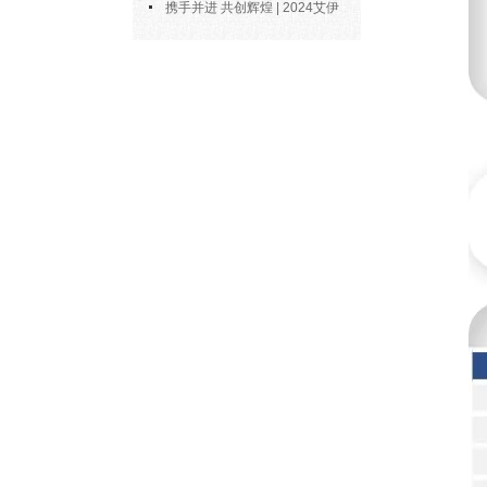
博士陶永会出任南京艾伊公司“科
携手并进 共创辉煌 | 2024艾伊
技副总”
科技年度总结