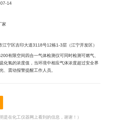
-07-14
厂家
市江宁区吉印大道3118号12栋1-3层（江宁开发区）
H6200有限空间四合一气体检测仪可同时检测可燃气、
硫化氢的浓度值，当环境中相应气体浓度超过安全界
光、震动报警提醒工作人员。
明是在化工仪器网上看到的信息，谢谢！）