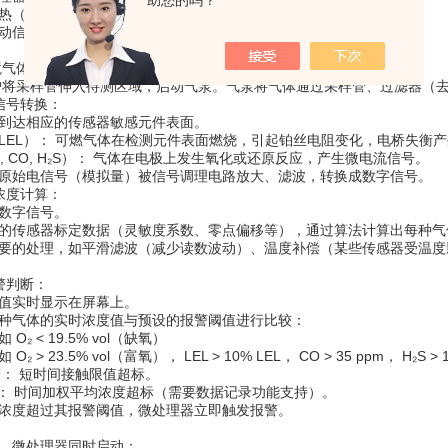
助您的吗？
热（电化学传感器通常需要几十秒到几分钟达到稳定状态）。
动信息、传感器预热状态或零点校准状态。
​
​ 环境气体通过仪器外壳的进气格栅自然扩散到传感器表面。
​​ 用户将采样管伸入待测区域，启动气泵。气泵将气体通过采样管、过滤器
信号转换：​​
到达相应的传感器敏感元件表面。
式（LEL）：​​ 可燃气体在检测元件表面燃烧，引起铂丝电阻变化，电桥失衡
O₂, CO, H₂S）：​​ 气体在电极上发生氧化或还原反应，产生微电流信号。
原始电信号（模拟量）被信号调理电路放大、滤波，转换成数字信号。
浓度计算：​​
数字信号。
的传感器标定数据（灵敏度系数、零点偏移等），通过算法计算出每种气
要的处理，如平滑滤波（减少读数波动）、温度补偿（某些传感器受温度
警判断：​​
值实时显示在屏幕上。
种气体的实时浓度值与预设的报警阈值进行比较：
如 O₂ < 19.5% vol（缺氧）
如 O₂ > 23.5% vol（富氧）， LEL > 10% LEL， CO > 35 ppm，
警：​​ 短时间接触限值超标。
警：​​ 时间加权平均浓度超标（需要数据记录功能支持）。
浓度超过其报警阈值，微处理器立即触发报警。
​
，微处理器同时启动：