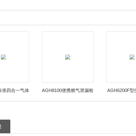
0标准四合一气体
AGH8100便携燃气泄漏检
AGH6200F
检测仪
测仪
气体检
述