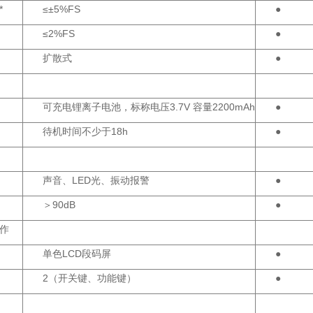
*
≤±5%FS
●
≤2%FS
●
扩散式
●
可充电锂离子电池，标称电压3.7V 容量2200mAh
●
待机时间不少于18h
●
声音、LED光、振动报警
●
＞90dB
●
作
单色LCD段码屏
●
2（开关键、功能键）
●