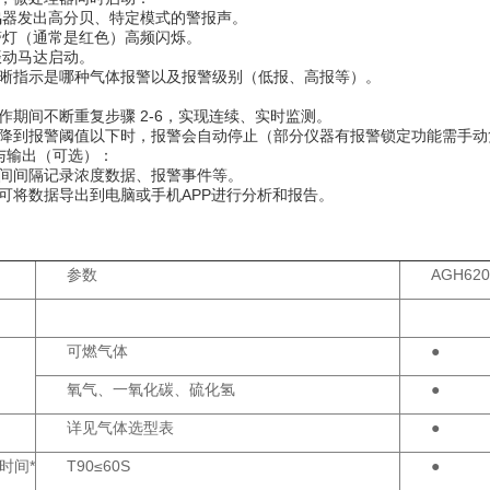
​ 蜂鸣器发出高分贝、特定模式的警报声。
​ 报警灯（通常是红色）高频闪烁。
​ 振动马达启动。
晰指示是哪种气体报警以及报警级别（低报、高报等）。
​
作期间不断重复步骤 2-6，实现连续、实时监测。
降到报警阈值以下时，报警会自动停止（部分仪器有报警锁定功能需手动
与输出（可选）：​​
间间隔记录浓度数据、报警事件等。
可将数据导出到电脑或手机APP进行分析和报告。
参数
AGH620
可燃气体
●
氧气、一氧化碳、硫化氢
●
详见气体选型表
●
时间*
T90≤60S
●