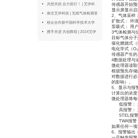
析仪的测量范围与精度到底能做到
共想共担 合力前行！ | 艾伊科
传感器开始预
显示屏显示启
多好？
技2025年中合伙人会议圆满召开
南京艾伊科技 | 无线气体检测变
​2、气体采样：​
​​扩散式：​
送器：无线通信，智控安全新风向
校企合作新中国科学技术大学
​​泵吸式：
博士陶永会出任南京艾伊公司“科
携手并进 共创辉煌 | 2024艾伊
​​3气体检测与
目标气体分子
技副总”
科技年度总结
​​催化燃烧
​​电化学式（
传感器产生的
​​4数据处理与
微处理器读取
根据预先存储
对数据进行必
的影响）。
​​5、显示与报
计算出的浓度
微处理器将每
​​ 低报警：​​ 
​​高报警：​​ 
​​ STEL报
​​ TWA报
如果任何一项
​​6、报警输出：​
一旦触发报警