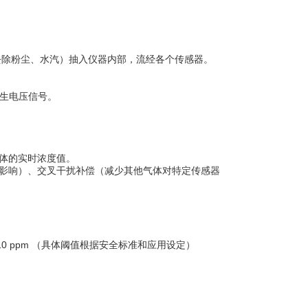
（去除粉尘、水汽）抽入仪器内部，流经各个传感器。
产生电压信号。
体的实时浓度值。
影响）、交叉干扰补偿（减少其他气体对特定传感器
 H₂S > 10 ppm （具体阈值根据安全标准和应用设定）