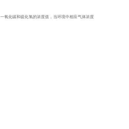
氧气、一氧化碳和硫化氢的浓度值，当环境中相应气体浓度
。