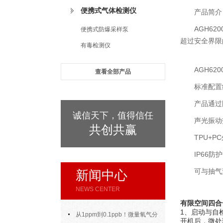
便携式气体检测仪
产品简介
AGH6
便携式防爆采样泵
超过安全界限
有毒检测仪
AGH6
查看全部产品
标准配置
产品通过
诚信天下，值得信任
声光振动
共创共赢
TPU+
IP66
可与抽气
新闻中心
NEWS CENTER
有限空间四合
​​1、启动与自检
从1ppm到0.1ppb！微量氧气分
开机后，微处