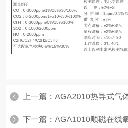
检测原理：电化学原理
测量组分
误 差：±2%FS
CO：0-3000ppm/1%/15%/30/100%
分 辨 率：1ppm/0.1% 
CO2：0-2000ppm/1%/10%30%100%
重 复 性：±2%
CH4：0-3000ppm/5%/15%/100%
零点漂移：±2%FS/7d
SO2：0-1000/2000ppm
量程漂移：±2%FS/7d
NO：0-2000ppm
响应时间：≤10s/T90
C2H6/C2H4/C2H2/C3H8
工作温度：0℃-40℃
可选配氧气模块0-5%/15%/30%
以上仅列出常见检测气体
上一篇：
AGA2010热导式气
下一篇：
AGA1010顺磁在线氧