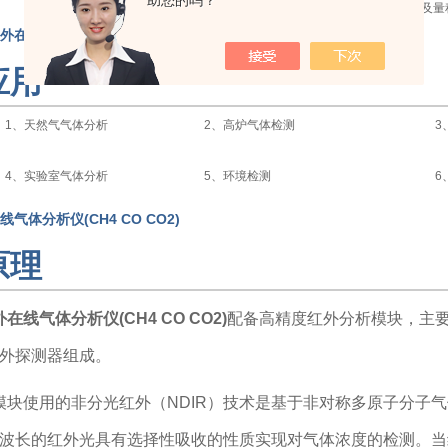
助您的吗？
以上仅列出常见检测气体及量
应用
1、天然气气体分析
2、高炉气体检测
3
4、实验室气体分析
5、环境检测
6
原理
在线气体分析仪(CH4 CO CO2)
配备高精度红外分析模块，主
外探测器组成。
模块使用的非分光红外（NDIR）技术是基于非对称多原子分子气
波长的红外光具有选择性吸收的性质实现对气体浓度的检测。当