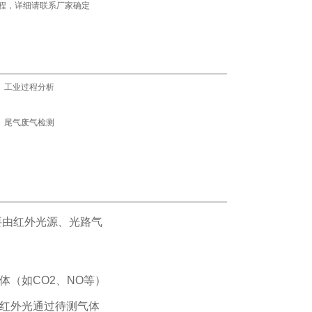
程，详细请联系厂家确定
、工业过程分析
、尾气废气检测
要由红外光源、光路气
体（如CO2、NO等）
红外光通过待测气体