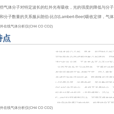
些气体分子对特定波长的红外光有吸收，光的强度的降低与分子
和分子数量的关系服从朗伯-比尔(Lambert-Beer)吸收定律，
特点
支持多组分分析，最多一机同时分析
可加装电化学或顺磁氧分析模块，同
进口红外光源，工作寿命不少于10万
种组分（特定气体量程，需定制）。
光学器件为非运动部件，不受振动
监测氧气。
气室采用挤压热成型工艺，同心度高
时，检测稳定性高。
无感应加热温控技术，限度降低温度
响，长期稳定性好。
LCD显示屏，浓度曲线、历史数据等
检测更精确。
RS485信号输出，多级开关量输出，
化影响，检测精度高。
标准19英寸机箱（非防爆型）设计，
种信息显示。
ExdⅡCT6隔爆型设计，可用于爆炸性
兼容各类控制系统。
软启动和看门狗功能，程序稳定不
配套预处理系统用于各类工况。
险区域。