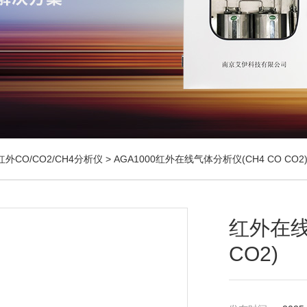
红外CO/CO2/CH4分析仪
> AGA1000红外在线气体分析仪(CH4 CO CO2
红外在线
CO2)