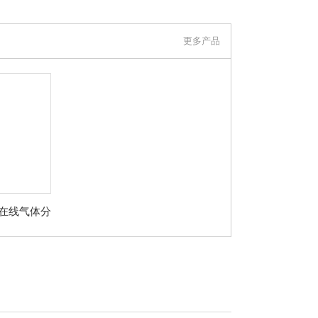
更多产品
外在线气体分
O CO2)