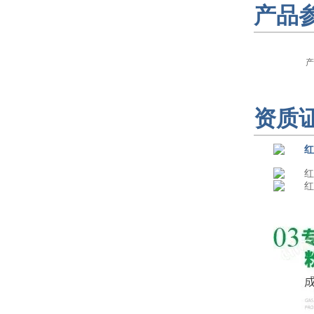
产品
产
资质