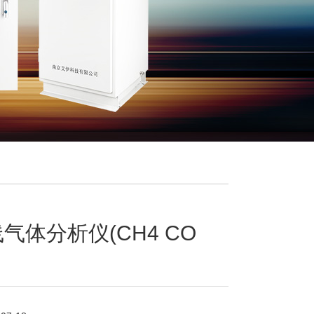
)
气体分析仪(CH4 CO