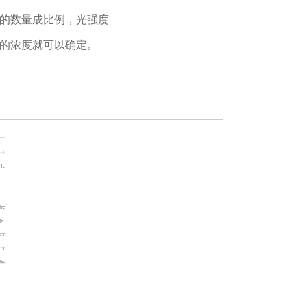
的数量成比例，光强度
气体的浓度就可以确定。
三
时
小
影
，
变
多
可
可
危
死