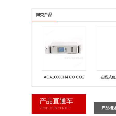
同类产品
AGA1000CH4 CO CO2
在线式红
红外气体分析仪
产品直通车
产品概
PRODUCTS CENTER