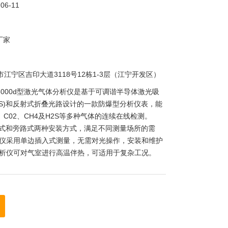
-06-11
厂家
市江宁区吉印大道3118号12栋1-3层（江宁开发区）
A5000d型激光气体分析仪是基于可调谐半导体激光吸
LAS)和反射式折叠光路设计的一款防爆型分析仪表，能
、C02、CH4及H2S等多种气体的连续在线检测。
有原位式和旁路式两种安装方式，满足不同测量场所的需
仪采用单边插入式测量，无需对光操作，安装和维护
析仪可对气室进行高温伴热，可适用于复杂工况。