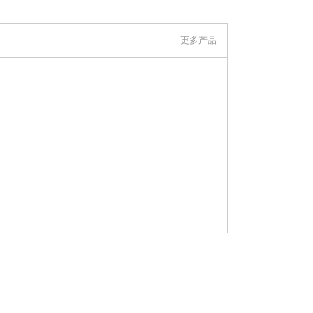
明是在化工仪器网上看到的信息，谢谢！）
更多产品