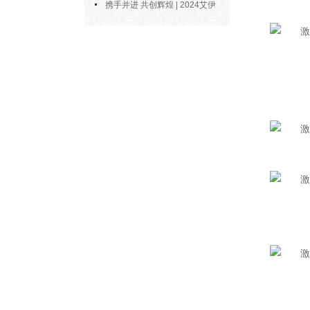
博士陶永会出任南京艾伊公司“科
携手并进 共创辉煌 | 2024艾伊
技副总”
科技年度总结