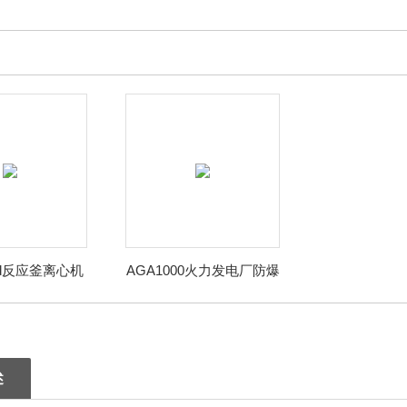
（联系我时，请说
0d反应釜离心机
AGA1000火力发电厂防爆
氧分析仪
氧分析仪
述