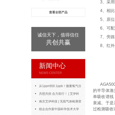
3、采
4、相
查看全部产品
5、原
6、可
诚信天下，值得信任
7、旁
共创共赢
8、红
新闻中心
NEWS CENTER
AGA5
从1ppm到0.1ppb！微量氧气分
的半导体激
析仪的测量范围与精度到底能做到
共想共担 合力前行！ | 艾伊科
单吸收谱线
多好？
技2025年中合伙人会议圆满召开
南京艾伊科技 | 无线气体检测变
衰减。于是
过检测吸收
送器：无线通信，智控安全新风向
校企合作新中国科学技术大学