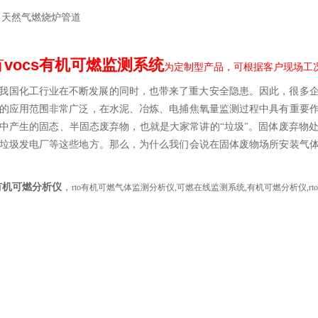
 天然气燃烧炉管道
有
vocs有机可燃监测系统
为定制型产品，可根据客户现场工
我国化工行业在不断发展的同时，也带来了重大安全隐患。因此，很多
的应用范围非常广泛，在水泥、冶炼、电捕焦氧量监测过程中具有重要
中产生的固态、半固态废弃物，也就是大家常讲的“垃圾"。固体废弃物
垃圾发电厂等这些地方。那么，为什么我们会说在固体废物场所安装气
o有机可燃分析仪
，
rto有机可燃气体监测分析仪,可燃在线监测系统,有机可燃分析仪,rt