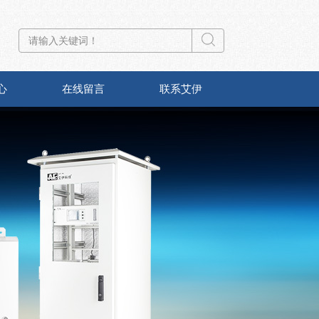
心
在线留言
联系艾伊