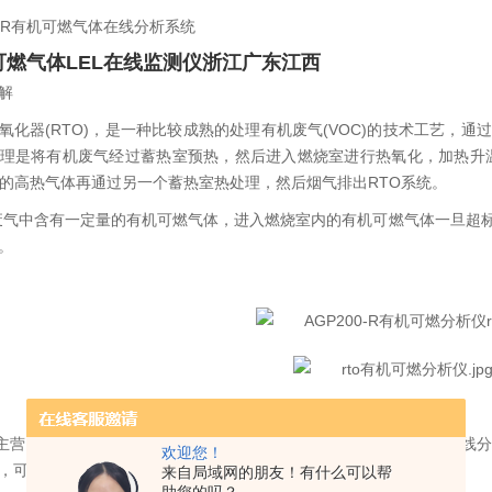
00-R有机可燃气体在线分析系统
可燃气体LEL在线监测仪浙江广东江西
解
氧化器(RTO)，是一种比较成熟的处理有机废气(VOC)的技术工艺，
理是将有机废气经过蓄热室预热，然后进入燃烧室进行热氧化，加热升温到
后的高热气体再通过另一个蓄热室热处理，然后烟气排出RTO系统。
废气中含有一定量的有机可燃气体，进入燃烧室内的有机可燃气体一旦超
。
营产品有可燃气有毒气检测报警仪、氧气在线分析仪、一氧化碳在线分
欢迎您！
，可为各行业提供系统解决方案的设计与咨询服务。
来自局域网的朋友！有什么可以帮