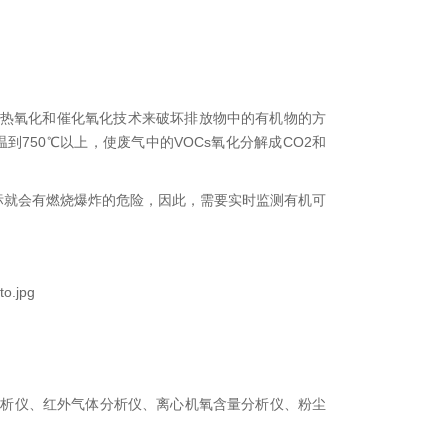
通过热氧化和催化氧化技术来破坏排放物中的有机物的方
750℃以上，使废气中的VOCs氧化分解成CO2和
标就会有燃烧爆炸的危险，因此，需要实时监测有机可
析仪、红外气体分析仪、离心机氧含量分析仪、粉尘