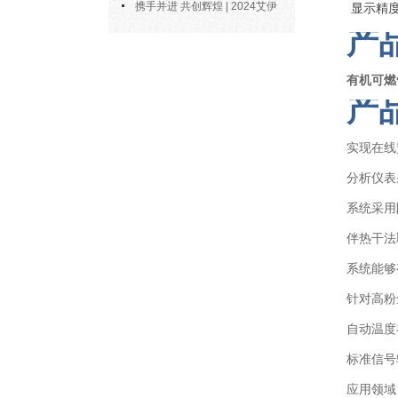
博士陶永会出任南京艾伊公司“科
携手并进 共创辉煌 | 2024艾伊
显示精
产
技副总”
科技年度总结
有机可燃
产
实现在线
分析仪表
系统采用
伴热干法
系统能够
针对高粉
自动温度
标准信号
应用领域