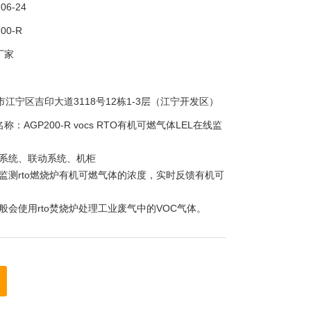
-06-24
00-R
厂家
市江宁区吉印大道3118号12栋1-3层（江宁开发区）
称：AGP200-R vocs RTO有机可燃气体LEL在线监
系统、联动系统、机柜
监测rto燃烧炉有机可燃气体的浓度，实时反馈有机可
般会使用rto焚烧炉处理工业废气中的VOC气体。