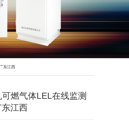
江广东江西
机可燃气体LEL在线监测
广东江西