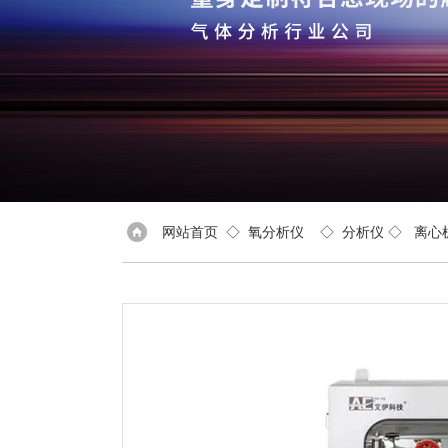
网站首页
◇
氧分析仪
◇
分析仪
◇
离心