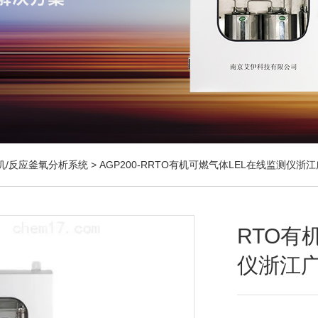
机/反应釜氧分析系统
> AGP200-RRTO有机可燃气体LEL在线监测仪浙
RTO有
仪浙江