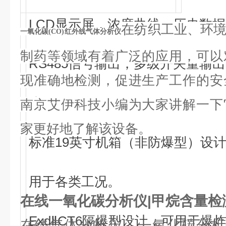
LCD显示屏，浓度曲线、历史数
在纺织工业、环
一氧化碳(CO)红外线气体分析仪
制药等领域有着广泛的应用，可以
RS485信号输出，多级开关量输
现准确地检测，促进生产工作的安
统。
南京艾伊科技小编为大家讲解一下
家更好地了解该设备。
标准19英寸机箱（非防爆型）设
用于各类工况。
在线一氧化碳分析仪|甲烷含量检
ExdⅡCT6隔爆型设计，可用于爆
在线气体分析仪，一氧化碳分析