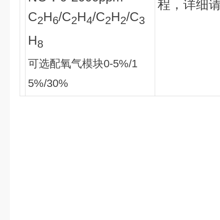
程，详细
C
H
/C
H
/C
H
/C
2
6
2
4
2
2
3
H
8
可选配氧气模块0-5%/1
5%/30%