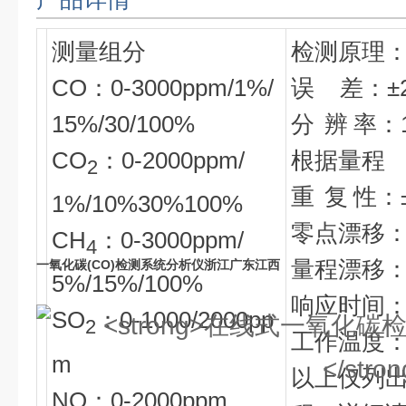
测量组分
检测原理
CO：0-3000ppm/1%/
误 差：±2
15%/30/100%
分 辨 率：1p
CO
：0-2000ppm/
根据量程
2
重 复 性：
1%/10%30%100%
零点漂移：±
CH
：0-3000ppm/
4
量程漂移：±
一氧化碳(CO)检测系统分析仪浙江广东江西
5%/15%/100%
响应时间：≤
SO
：0-1000/2000pp
2
工作温度：0
m
以上仅列
NO：0-2000ppm