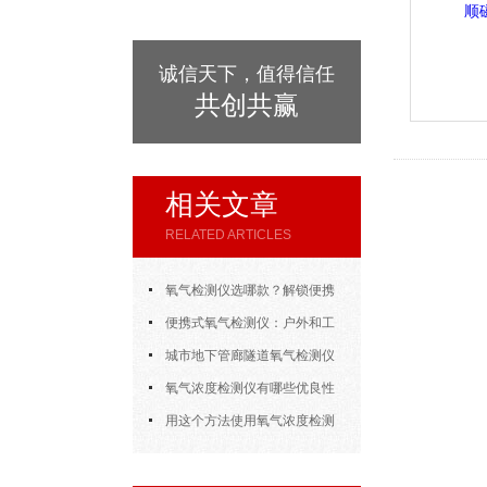
诚信天下，值得信任
共创共赢
相关文章
RELATED ARTICLES
氧气检测仪选哪款？解锁便携
检测新体验
便携式氧气检测仪：户外和工
业的守护神？
城市地下管廊隧道氧气检测仪
方案
氧气浓度检测仪有哪些优良性
能值得一提？
用这个方法使用氧气浓度检测
仪，既简单又方便！