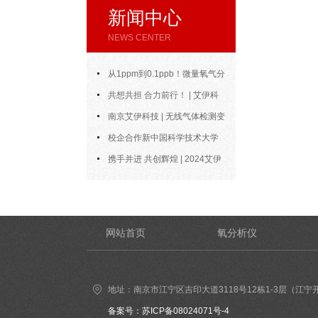
新闻中心
NEWS CENTER
从1ppm到0.1ppb！微量氧气分
析仪的测量范围与精度到底能做到
共想共担 合力前行！ | 艾伊科
多好？
技2025年中合伙人会议圆满召开
南京艾伊科技 | 无线气体检测变
送器：无线通信，智控安全新风向
校企合作新中国科学技术大学
博士陶永会出任南京艾伊公司“科
携手并进 共创辉煌 | 2024艾伊
技副总”
科技年度总结
网站首页
氧分析仪
地址：南京市江宁区吉印大道3118号12栋1-3层（江宁
备案号：苏ICP备08024071号-4