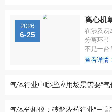
2026
在涉及易
6-25
分离环节
不是一台
化系统能
查看详情 
掉"的关
后才发现..